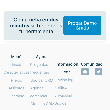
Comprueba en
dos
Probar Demo
minutos
si Trebede es
Gratis
tu herramienta
Menú
Ayuda
Información
Comunidad
Inicio
Preguntas
legal
Características
frecuentes
Aviso legal
Precio
Uso del CRM
Política
Artículos
Agenda
privacidad
Contacto
comercial
Uso de
Glosario CRM