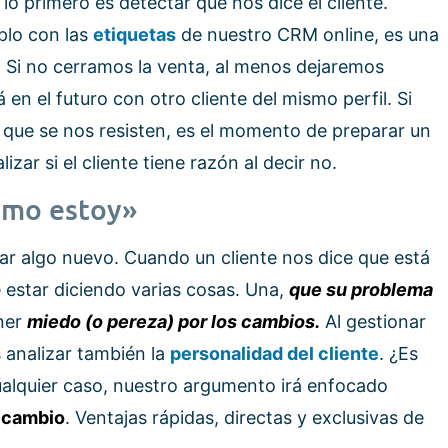
lo primero es detectar qué nos dice el cliente.
mplo con las
etiquetas
de nuestro CRM online, es una
o. Si no cerramos la venta, al menos dejaremos
en el futuro con otro cliente del mismo perfil. Si
 que se nos resisten, es el momento de preparar un
ar si el cliente tiene razón al decir no.
omo estoy»
r algo nuevo. Cuando un cliente nos dice que está
 estar diciendo varias cosas. Una,
que su problema
ener
miedo (o pereza) por los cambios.
Al gestionar
 analizar también la
personalidad del cliente
. ¿Es
lquier caso, nuestro argumento irá enfocado
l cambio
. Ventajas rápidas, directas y exclusivas de