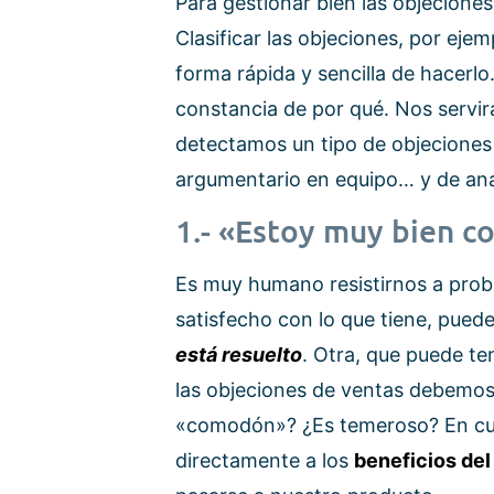
Para gestionar bien las objeciones 
Clasificar las objeciones, por eje
forma rápida y sencilla de hacerl
constancia de por qué. Nos servirá 
detectamos un tipo de objeciones
argumentario en equipo… y de analiz
1.- «Estoy muy bien c
Es muy humano resistirnos a proba
satisfecho con lo que tiene, puede
está resuelto
. Otra, que puede t
las objeciones de ventas debemos
«comodón»? ¿Es temeroso? En cua
directamente a los
beneficios de