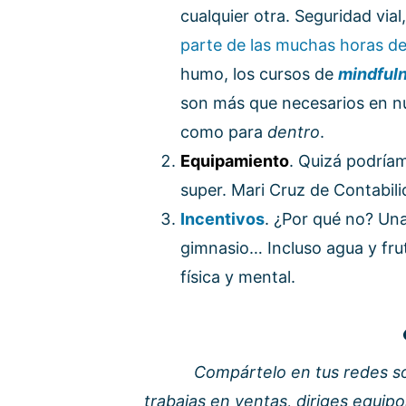
cualquier otra. Seguridad via
parte de las muchas horas de
humo, los cursos de
mindful
son más que necesarios en n
como para
dentro
.
Equipamiento
. Quizá podríam
super. Mari Cruz de Contabili
Incentivos
. ¿Por qué no? Un
gimnasio… Incluso agua y frut
física y mental.
Compártelo en tus redes so
trabajas en ventas, diriges equip